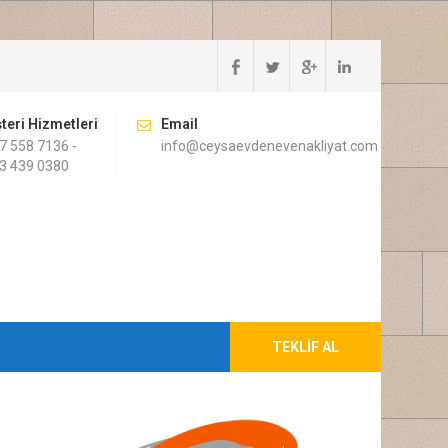
teri Hizmetleri
Email
7 558 7136 -
info@ceysaevdenevenakliyat.com
3 439 0380
TEKLIF AL