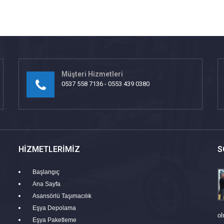
Müşteri Hizmetleri
0537 558 7136 - 0553 439 0380
HIZMETLERIMIZ
S
Başlangıç
Ana Sayfa
Asansörlü Taşımacılık
Eşya Depolama
ol
Eşya Paketleme