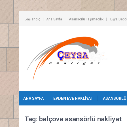
Başlangıç
Ana Sayfa
Asansörlü Taşımacılık
Eşya Depo
ANA SAYFA
EVDEN EVE NAKLIYAT
ASANSÖRLÜ 
Tag: balçova asansörlü nakliyat