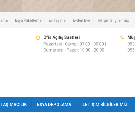
lama
Eşya Paketleme
Ev Taşıma
Evden Eve
İletişim Bilgilerimiz
Ofis Açılış Saatleri
Müş
Pazartesi - Cuma [ 07:00 - 00.00 ]
053
Cumartesi - Pazar: 10.00 - 20.00
055
TAŞIMACILIK
EŞYA DEPOLAMA
İLETIŞIM BILGILERIMIZ