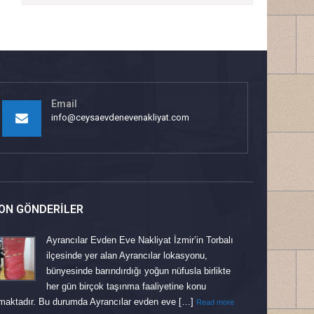
Email
info@ceysaevdenevenakliyat.com
ON GÖNDERILER
Ayrancılar Evden Eve Nakliyat İzmir’in Torbalı
ilçesinde yer alan Ayrancılar lokasyonu,
bünyesinde barındırdığı yoğun nüfusla birlikte
her gün birçok taşınma faaliyetine konu
maktadır. Bu durumda Ayrancılar evden eve […]
Read more