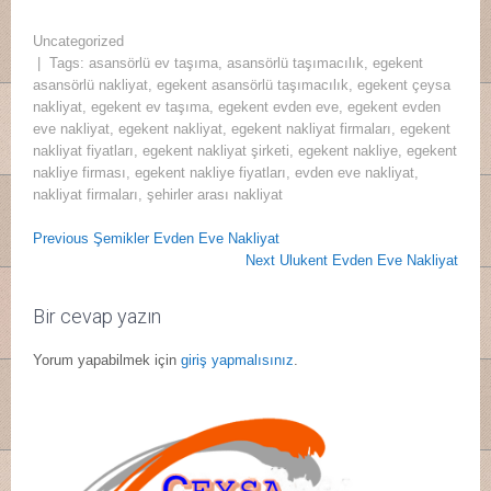
Uncategorized
| Tags:
asansörlü ev taşıma
,
asansörlü taşımacılık
,
egekent
asansörlü nakliyat
,
egekent asansörlü taşımacılık
,
egekent çeysa
nakliyat
,
egekent ev taşıma
,
egekent evden eve
,
egekent evden
eve nakliyat
,
egekent nakliyat
,
egekent nakliyat firmaları
,
egekent
nakliyat fiyatları
,
egekent nakliyat şirketi
,
egekent nakliye
,
egekent
nakliye firması
,
egekent nakliye fiyatları
,
evden eve nakliyat
,
nakliyat firmaları
,
şehirler arası nakliyat
Yazı
Post
Previous
Previous
Şemikler Evden Eve Nakliyat
dolaşımı
Post:
Next
Next
Ulukent Evden Eve Nakliyat
navigation
Post:
Bir cevap yazın
Yorum yapabilmek için
giriş yapmalısınız
.