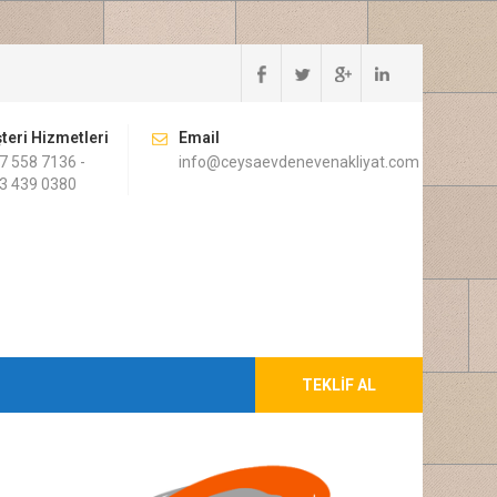
teri Hizmetleri
Email
7 558 7136 -
info@ceysaevdenevenakliyat.com
3 439 0380
TEKLIF AL