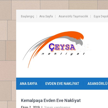
Başlangıç
Ana Sayfa
Asansörlü Taşımacılık
Eşya Depo
ANA SAYFA
EVDEN EVE NAKLIYAT
ASANSÖRLÜ 
Kemalpaşa Evden Eve Nakliyat
Ekim 2, 2019
|
Yorum yapılmamış