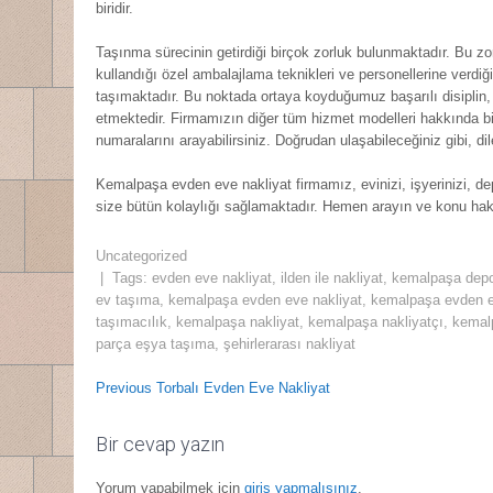
biridir.
Taşınma sürecinin getirdiği birçok zorluk bulunmaktadır. Bu z
kullandığı özel ambalajlama teknikleri ve personellerine verdiğ
taşımaktadır. Bu noktada ortaya koyduğumuz başarılı disiplin
etmektedir. Firmamızın diğer tüm hizmet modelleri hakkında bi
numaralarını arayabilirsiniz. Doğrudan ulaşabileceğiniz gibi, dile
Kemalpaşa evden eve nakliyat firmamız, evinizi, işyerinizi, de
size bütün kolaylığı sağlamaktadır. Hemen arayın ve konu hakkın
Uncategorized
| Tags:
evden eve nakliyat
,
ilden ile nakliyat
,
kemalpaşa dep
ev taşıma
,
kemalpaşa evden eve nakliyat
,
kemalpaşa evden e
taşımacılık
,
kemalpaşa nakliyat
,
kemalpaşa nakliyatçı
,
kemal
parça eşya taşıma
,
şehirlerarası nakliyat
Yazı
Post
Previous
Previous
Torbalı Evden Eve Nakliyat
dolaşımı
Post:
navigation
Bir cevap yazın
Yorum yapabilmek için
giriş yapmalısınız
.