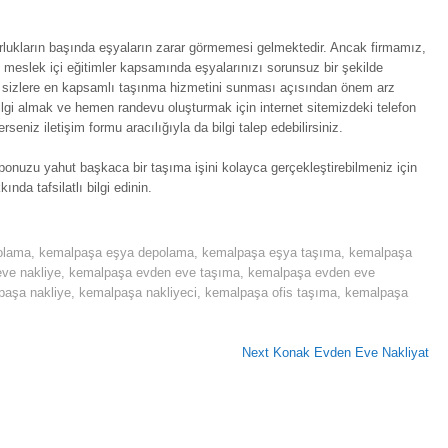
orlukların başında eşyaların zarar görmemesi gelmektedir. Ancak firmamız,
i meslek içi eğitimler kapsamında eşyalarınızı sorunsuz bir şekilde
, sizlere en kapsamlı taşınma hizmetini sunması açısından önem arz
lgi almak ve hemen randevu oluşturmak için internet sitemizdeki telefon
rseniz iletişim formu aracılığıyla da bilgi talep edebilirsiniz.
ponuzu yahut başkaca bir taşıma işini kolayca gerçekleştirebilmeniz için
da tafsilatlı bilgi edinin.
olama
,
kemalpaşa eşya depolama
,
kemalpaşa eşya taşıma
,
kemalpaşa
ve nakliye
,
kemalpaşa evden eve taşıma
,
kemalpaşa evden eve
paşa nakliye
,
kemalpaşa nakliyeci
,
kemalpaşa ofis taşıma
,
kemalpaşa
Next
Next
Konak Evden Eve Nakliyat
Post: