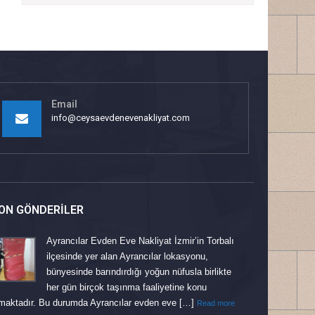
Email
info@ceysaevdenevenakliyat.com
ON GÖNDERILER
Ayrancılar Evden Eve Nakliyat İzmir’in Torbalı
ilçesinde yer alan Ayrancılar lokasyonu,
bünyesinde barındırdığı yoğun nüfusla birlikte
her gün birçok taşınma faaliyetine konu
maktadır. Bu durumda Ayrancılar evden eve […]
Read more