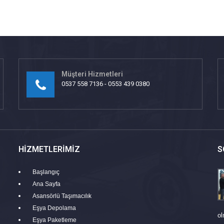
Müşteri Hizmetleri
0537 558 7136 - 0553 439 0380
HIZMETLERIMIZ
S
Başlangıç
Ana Sayfa
Asansörlü Taşımacılık
Eşya Depolama
ol
Eşya Paketleme