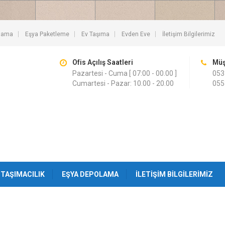
lama
Eşya Paketleme
Ev Taşıma
Evden Eve
İletişim Bilgilerimiz
Ofis Açılış Saatleri
Müş
Pazartesi - Cuma [ 07:00 - 00.00 ]
053
Cumartesi - Pazar: 10.00 - 20.00
055
TAŞIMACILIK
EŞYA DEPOLAMA
İLETIŞIM BILGILERIMIZ