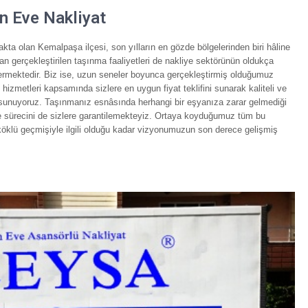
 Eve Nakliyat
akta olan Kemalpaşa ilçesi, son yılların en gözde bölgelerinden biri hâline
 gerçekleştirilen taşınma faaliyetleri de nakliye sektörünün oldukça
stermektedir. Biz ise, uzun seneler boyunca gerçekleştirmiş olduğumuz
izmetleri kapsamında sizlere en uygun fiyat teklifini sunarak kaliteli ve
 sunuyoruz. Taşınmanız esnâsında herhangi bir eşyanıza zarar gelmediği
iye sürecini de sizlere garantilemekteyiz. Ortaya koyduğumuz tüm bu
 köklü geçmişiyle ilgili olduğu kadar vizyonumuzun son derece gelişmiş