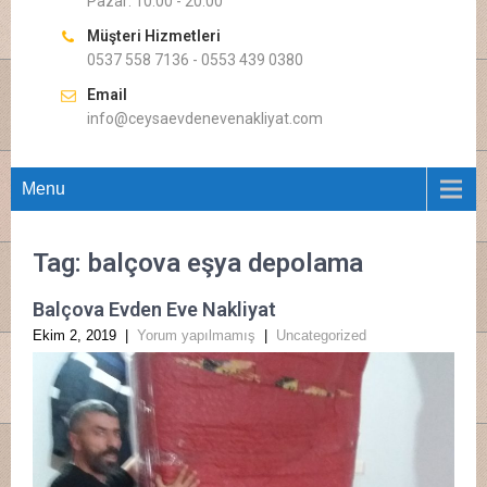
Pazar: 10.00 - 20.00
Müşteri Hizmetleri
0537 558 7136 - 0553 439 0380
Email
info@ceysaevdenevenakliyat.com
Menu
Tag: balçova eşya depolama
Balçova Evden Eve Nakliyat
Ekim 2, 2019
|
Yorum yapılmamış
|
Uncategorized