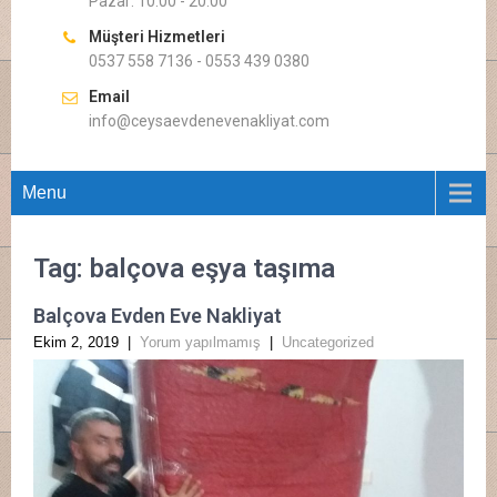
Pazar: 10.00 - 20.00
Müşteri Hizmetleri
0537 558 7136 - 0553 439 0380
Email
info@ceysaevdenevenakliyat.com
Menu
Tag: balçova eşya taşıma
Balçova Evden Eve Nakliyat
Ekim 2, 2019
|
Yorum yapılmamış
|
Uncategorized