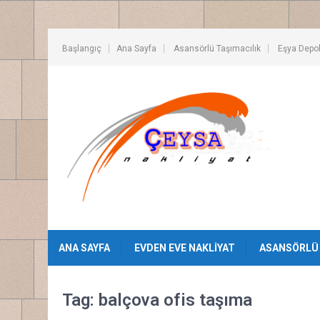
Başlangıç
Ana Sayfa
Asansörlü Taşımacılık
Eşya Depo
ANA SAYFA
EVDEN EVE NAKLIYAT
ASANSÖRLÜ 
Tag: balçova ofis taşıma