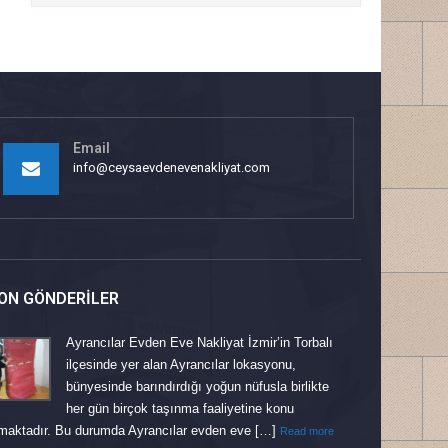
Email
info@ceysaevdenevenakliyat.com
ON GÖNDERILER
Ayrancılar Evden Eve Nakliyat İzmir’in Torbalı
ilçesinde yer alan Ayrancılar lokasyonu,
bünyesinde barındırdığı yoğun nüfusla birlikte
her gün birçok taşınma faaliyetine konu
maktadır. Bu durumda Ayrancılar evden eve […]
Read more