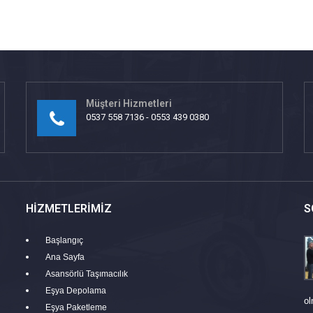
Müşteri Hizmetleri
0537 558 7136 - 0553 439 0380
HIZMETLERIMIZ
S
Başlangıç
Ana Sayfa
Asansörlü Taşımacılık
Eşya Depolama
ol
Eşya Paketleme