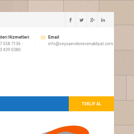
teri Hizmetleri
Email
7 558 7136 -
info@ceysaevdenevenakliyat.com
3 439 0380
TEKLIF AL