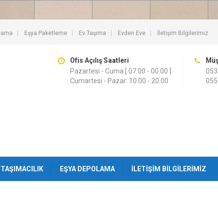
lama
Eşya Paketleme
Ev Taşıma
Evden Eve
İletişim Bilgilerimiz
Ofis Açılış Saatleri
Müş
Pazartesi - Cuma [ 07:00 - 00.00 ]
053
Cumartesi - Pazar: 10.00 - 20.00
055
TAŞIMACILIK
EŞYA DEPOLAMA
İLETIŞIM BILGILERIMIZ