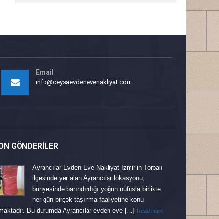
Email
info@ceysaevdenevenakliyat.com
ON GÖNDERILER
Ayrancılar Evden Eve Nakliyat İzmir’in Torbalı
ilçesinde yer alan Ayrancılar lokasyonu,
bünyesinde barındırdığı yoğun nüfusla birlikte
her gün birçok taşınma faaliyetine konu
maktadır. Bu durumda Ayrancılar evden eve […]
Read more