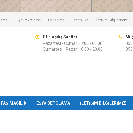
lama
Eşya Paketleme
Ev Taşıma
Evden Eve
İletişim Bilgilerimiz
Ofis Açılış Saatleri
Müş
Pazartesi - Cuma [ 07:00 - 00.00 ]
053
Cumartesi - Pazar: 10.00 - 20.00
055
TAŞIMACILIK
EŞYA DEPOLAMA
İLETIŞIM BILGILERIMIZ