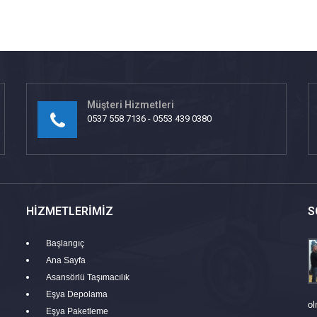
Müşteri Hizmetleri
0537 558 7136 - 0553 439 0380
HIZMETLERIMIZ
S
Başlangıç
Ana Sayfa
Asansörlü Taşımacılık
Eşya Depolama
ol
Eşya Paketleme