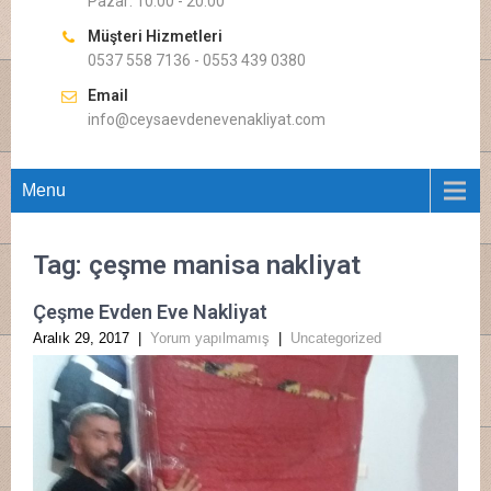
Pazar: 10.00 - 20.00
Müşteri Hizmetleri
0537 558 7136 - 0553 439 0380
Email
info@ceysaevdenevenakliyat.com
Menu
Tag: çeşme manisa nakliyat
Çeşme Evden Eve Nakliyat
Aralık 29, 2017
|
Yorum yapılmamış
|
Uncategorized