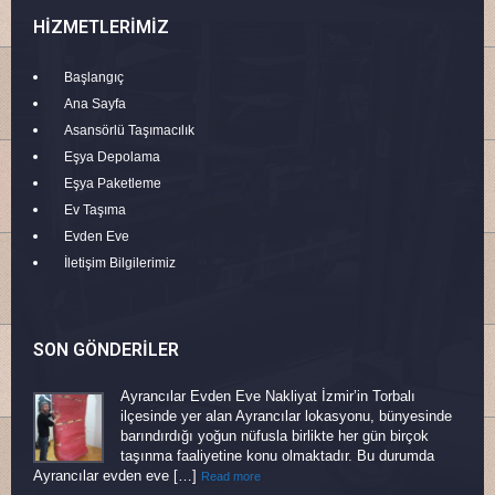
HIZMETLERIMIZ
Başlangıç
Ana Sayfa
Asansörlü Taşımacılık
Eşya Depolama
Eşya Paketleme
Ev Taşıma
Evden Eve
İletişim Bilgilerimiz
SON GÖNDERILER
Ayrancılar Evden Eve Nakliyat İzmir’in Torbalı
ilçesinde yer alan Ayrancılar lokasyonu, bünyesinde
barındırdığı yoğun nüfusla birlikte her gün birçok
taşınma faaliyetine konu olmaktadır. Bu durumda
Ayrancılar evden eve […]
Read more