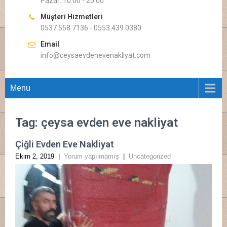
Pazar: 10.00 - 20.00
Müşteri Hizmetleri
0537 558 7136 - 0553 439 0380
Email
info@ceysaevdenevenakliyat.com
Menu
Tag: çeysa evden eve nakliyat
Çiğli Evden Eve Nakliyat
Ekim 2, 2019
|
Yorum yapılmamış
|
Uncategorized