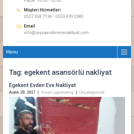
Pazar: 10.00 - 20.00
Müşteri Hizmetleri
0537 558 7136 - 0553 439 0380
Email
info@ceysaevdenevenakliyat.com
Menu
Tag: egekent asansörlü nakliyat
Egekent Evden Eve Nakliyat
Aralık 29, 2017
|
Yorum yapılmamış
|
Uncategorized