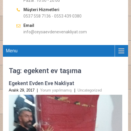
Pazar: 10.00 - 20.00
Müşteri Hizmetleri
0537 558 7136 - 0553 439 0380
Email
info@ceysaevdenevenakliyat.com
Menu
Tag: egekent ev taşıma
Egekent Evden Eve Nakliyat
Aralık 29, 2017
|
Yorum yapılmamış
|
Uncategorized