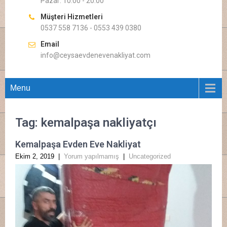
Pazar: 10.00 - 20.00
Müşteri Hizmetleri
0537 558 7136 - 0553 439 0380
Email
info@ceysaevdenevenakliyat.com
Menu
Tag: kemalpaşa nakliyatçı
Kemalpaşa Evden Eve Nakliyat
Ekim 2, 2019
|
Yorum yapılmamış
|
Uncategorized