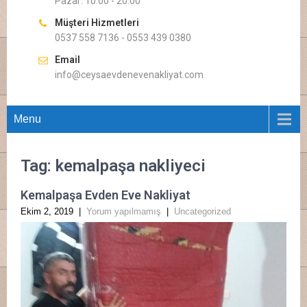
Pazar: 10.00 - 20.00
Müşteri Hizmetleri
0537 558 7136 - 0553 439 0380
Email
info@ceysaevdenevenakliyat.com
Menu
Tag: kemalpaşa nakliyeci
Kemalpaşa Evden Eve Nakliyat
Ekim 2, 2019
|
Yorum yapılmamış
|
Uncategorized