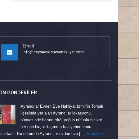
Email
info@ceysaevdenevenakliyat.com
ON GÖNDERILER
Ayrancılar Evden Eve Nakliyat İzmir’in Torbalı
ilçesinde yer alan Ayrancılar lokasyonu,
bünyesinde barındırdığı yoğun nüfusla birlikte
her gün birçok taşınma faaliyetine konu
maktadır. Bu durumda Ayrancılar evden eve […]
Read more