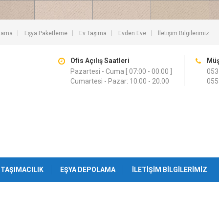
lama
Eşya Paketleme
Ev Taşıma
Evden Eve
İletişim Bilgilerimiz
Ofis Açılış Saatleri
Müş
Pazartesi - Cuma [ 07:00 - 00.00 ]
053
Cumartesi - Pazar: 10.00 - 20.00
055
TAŞIMACILIK
EŞYA DEPOLAMA
İLETIŞIM BILGILERIMIZ