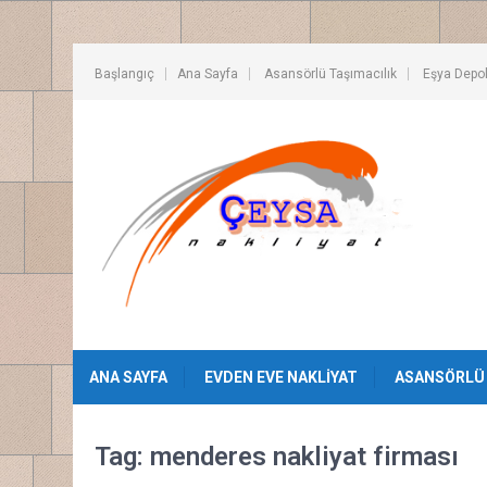
Başlangıç
Ana Sayfa
Asansörlü Taşımacılık
Eşya Depo
ANA SAYFA
EVDEN EVE NAKLIYAT
ASANSÖRLÜ 
Tag: menderes nakliyat firması