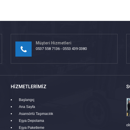
Müşteri Hizmetleri
0537 558 7136 - 0553 439 0380
HIZMETLERIMIZ
S
Başlangıç
Ana Sayfa
Asansörlü Taşımacılık
Eşya Depolama
ol
Eşya Paketleme