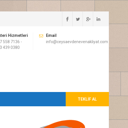
teri Hizmetleri
Email
7 558 7136 -
info@ceysaevdenevenakliyat.com
3 439 0380
TEKLIF AL