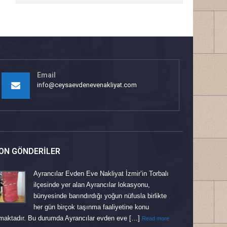
Email
info@ceysaevdenevenakliyat.com
ON GÖNDERILER
Ayrancılar Evden Eve Nakliyat İzmir’in Torbalı
ilçesinde yer alan Ayrancılar lokasyonu,
bünyesinde barındırdığı yoğun nüfusla birlikte
her gün birçok taşınma faaliyetine konu
maktadır. Bu durumda Ayrancılar evden eve […]
Read more