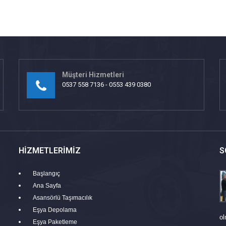
Müşteri Hizmetleri
0537 558 7136 - 0553 439 0380
HIZMETLERIMIZ
S
Başlangıç
Ana Sayfa
Asansörlü Taşımacılık
Eşya Depolama
ol
Eşya Paketleme