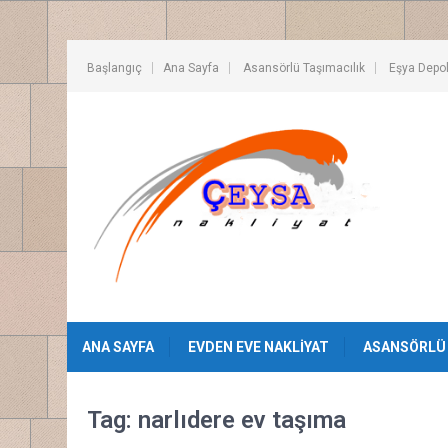
Başlangıç
Ana Sayfa
Asansörlü Taşımacılık
Eşya Depo
ANA SAYFA
EVDEN EVE NAKLIYAT
ASANSÖRLÜ 
Tag: narlıdere ev taşıma