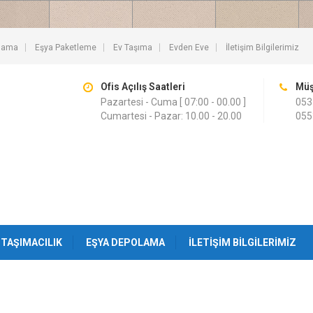
lama
Eşya Paketleme
Ev Taşıma
Evden Eve
İletişim Bilgilerimiz
Ofis Açılış Saatleri
Müş
Pazartesi - Cuma [ 07:00 - 00.00 ]
053
Cumartesi - Pazar: 10.00 - 20.00
055
TAŞIMACILIK
EŞYA DEPOLAMA
İLETIŞIM BILGILERIMIZ