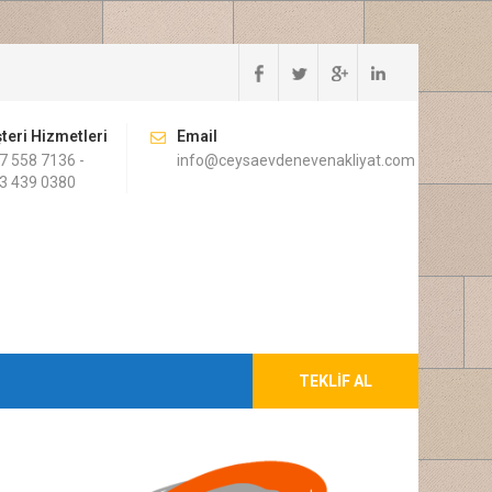
teri Hizmetleri
Email
7 558 7136 -
info@ceysaevdenevenakliyat.com
3 439 0380
TEKLIF AL