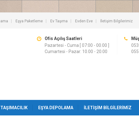
lama
Eşya Paketleme
Ev Taşıma
Evden Eve
İletişim Bilgilerimiz
Ofis Açılış Saatleri
Müş
Pazartesi - Cuma [ 07:00 - 00.00 ]
053
Cumartesi - Pazar: 10.00 - 20.00
055
TAŞIMACILIK
EŞYA DEPOLAMA
İLETIŞIM BILGILERIMIZ