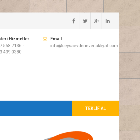
teri Hizmetleri
Email
7 558 7136 -
info@ceysaevdenevenakliyat.com
3 439 0380
TEKLIF AL