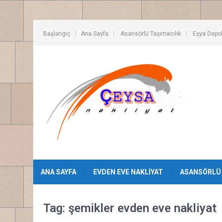
Başlangıç
Ana Sayfa
Asansörlü Taşımacılık
Eşya Depo
ANA SAYFA
EVDEN EVE NAKLIYAT
ASANSÖRLÜ 
Tag: şemikler evden eve nakliyat