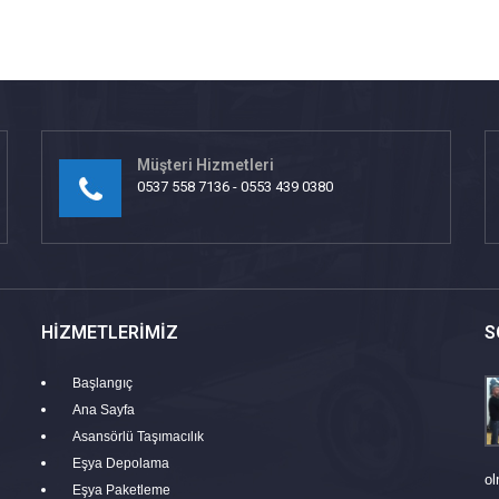
Müşteri Hizmetleri
0537 558 7136 - 0553 439 0380
HIZMETLERIMIZ
S
Başlangıç
Ana Sayfa
Asansörlü Taşımacılık
Eşya Depolama
ol
Eşya Paketleme