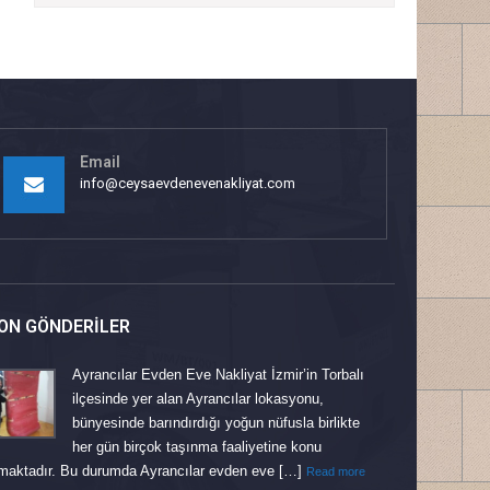
Email
info@ceysaevdenevenakliyat.com
ON GÖNDERILER
Ayrancılar Evden Eve Nakliyat İzmir’in Torbalı
ilçesinde yer alan Ayrancılar lokasyonu,
bünyesinde barındırdığı yoğun nüfusla birlikte
her gün birçok taşınma faaliyetine konu
maktadır. Bu durumda Ayrancılar evden eve […]
Read more