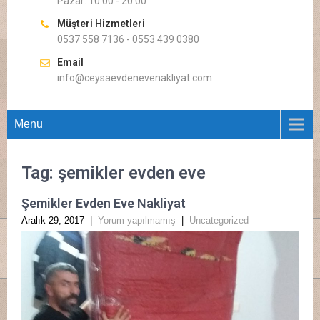
Pazar: 10.00 - 20.00
Müşteri Hizmetleri
0537 558 7136 - 0553 439 0380
Email
info@ceysaevdenevenakliyat.com
Menu
Tag: şemikler evden eve
Şemikler Evden Eve Nakliyat
Aralık 29, 2017
|
Yorum yapılmamış
|
Uncategorized