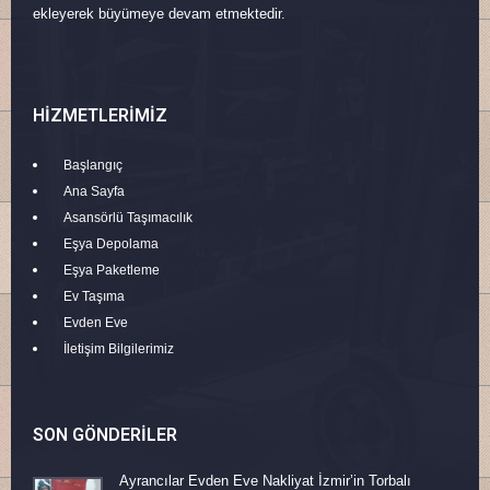
ekleyerek büyümeye devam etmektedir.
HIZMETLERIMIZ
Başlangıç
Ana Sayfa
Asansörlü Taşımacılık
Eşya Depolama
Eşya Paketleme
Ev Taşıma
Evden Eve
İletişim Bilgilerimiz
SON GÖNDERILER
Ayrancılar Evden Eve Nakliyat İzmir’in Torbalı