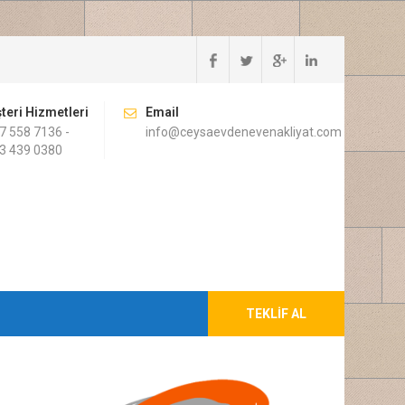
teri Hizmetleri
Email
7 558 7136 -
info@ceysaevdenevenakliyat.com
3 439 0380
TEKLIF AL