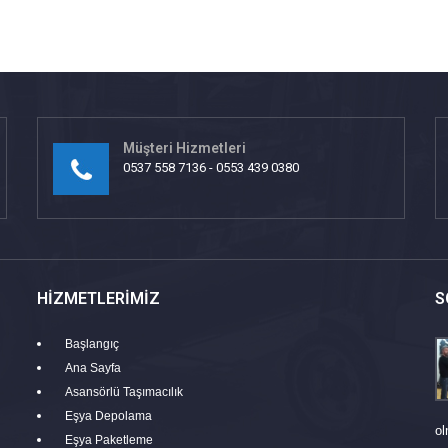
Müşteri Hizmetleri
0537 558 7136 - 0553 439 0380
HIZMETLERIMIZ
S
Başlangıç
Ana Sayfa
Asansörlü Taşımacılık
Eşya Depolama
ol
Eşya Paketleme