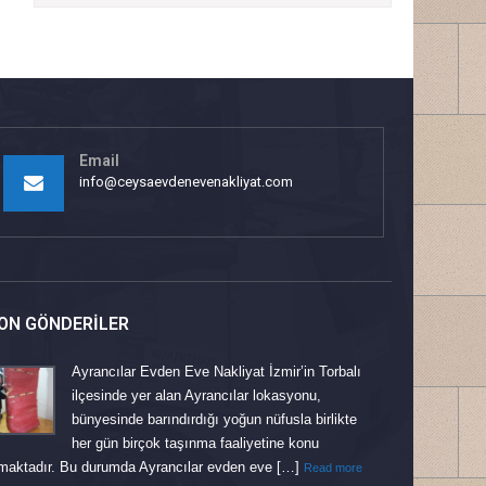
Email
info@ceysaevdenevenakliyat.com
ON GÖNDERILER
Ayrancılar Evden Eve Nakliyat İzmir’in Torbalı
ilçesinde yer alan Ayrancılar lokasyonu,
bünyesinde barındırdığı yoğun nüfusla birlikte
her gün birçok taşınma faaliyetine konu
maktadır. Bu durumda Ayrancılar evden eve […]
Read more