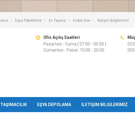
lama
Eşya Paketleme
Ev Taşıma
Evden Eve
İletişim Bilgilerimiz
Ofis Açılış Saatleri
Müş
Pazartesi - Cuma [ 07:00 - 00.00 ]
053
Cumartesi - Pazar: 10.00 - 20.00
055
TAŞIMACILIK
EŞYA DEPOLAMA
İLETIŞIM BILGILERIMIZ