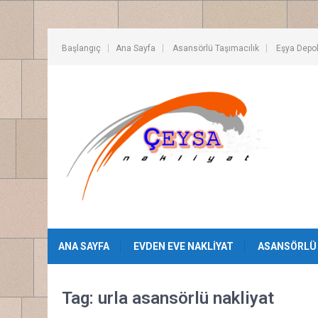
Başlangıç
Ana Sayfa
Asansörlü Taşımacılık
Eşya Depo
ANA SAYFA
EVDEN EVE NAKLIYAT
ASANSÖRLÜ 
Tag: urla asansörlü nakliyat