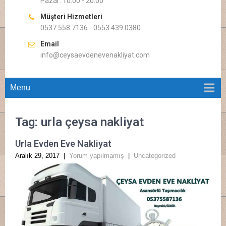
Pazar: 10.00 - 20.00
Müşteri Hizmetleri
0537 558 7136 - 0553 439 0380
Email
info@ceysaevdenevenakliyat.com
Menu
Tag: urla çeysa nakliyat
Urla Evden Eve Nakliyat
Aralık 29, 2017
|
Yorum yapılmamış
|
Uncategorized