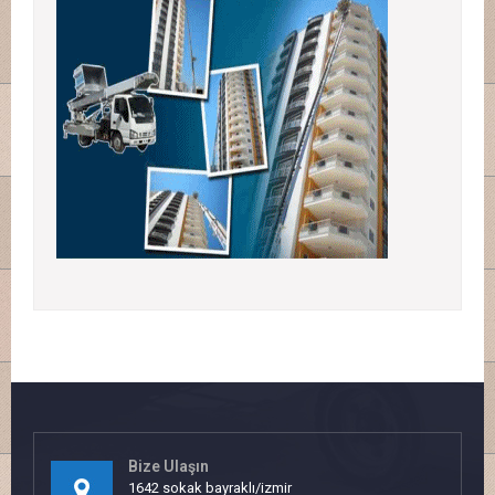
Bize Ulaşın
1642 sokak bayraklı/izmir