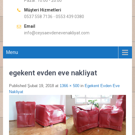
Pazar: 10.00 - 20.00
Müşteri Hizmetleri
0537 558 7136 - 0553 439 0380
Email
info@ceysaevdenevenakliyat.com
Menu
egekent evden eve nakliyat
Published
Şubat 19, 2018
at
1366 × 500
in
Egekent Evden Eve
Nakliyat