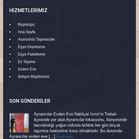
HIZMETLERIMIZ
Başlangıç
Ana Sayfa
Asansörlü Taşımacılık
Eşya Depolama
Eşya Paketleme
Ev Taşıma
Evden Eve
İletişim Bilgilerimiz
SON GÖNDERILER
Ayrancılar Evden Eve Nakliyat İzmir’in Torbalı
ilçesinde yer alan Ayrancılar lokasyonu, bünyesinde
barındırdığı yoğun nüfusla birlikte her gün birçok
taşınma faaliyetine konu olmaktadır. Bu durumda
Ayrancılar evden eve […]
Read more