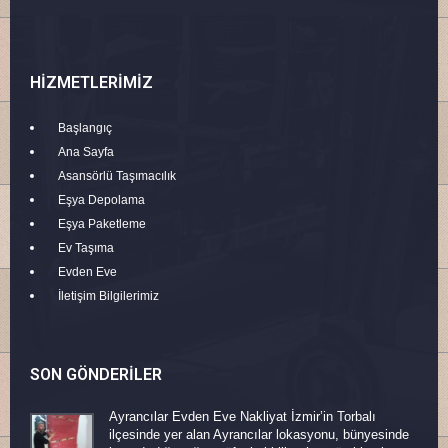
HIZMETLERIMIZ
Başlangıç
Ana Sayfa
Asansörlü Taşımacılık
Eşya Depolama
Eşya Paketleme
Ev Taşıma
Evden Eve
İletişim Bilgilerimiz
SON GÖNDERILER
Ayrancılar Evden Eve Nakliyat İzmir’in Torbalı
ilçesinde yer alan Ayrancılar lokasyonu, bünyesinde