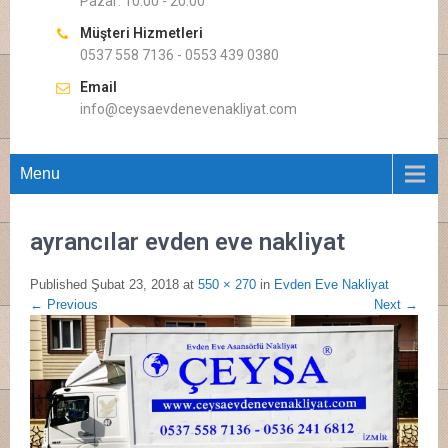
Pazar: 10.00 - 20.00
Müşteri Hizmetleri
0537 558 7136 - 0553 439 0380
Email
info@ceysaevdenevenakliyat.com
Menu
ayrancılar evden eve nakliyat
Published
Şubat 23, 2018
at
550 × 270
in
Evden Eve Nakliyat
←
Previous
Next
→